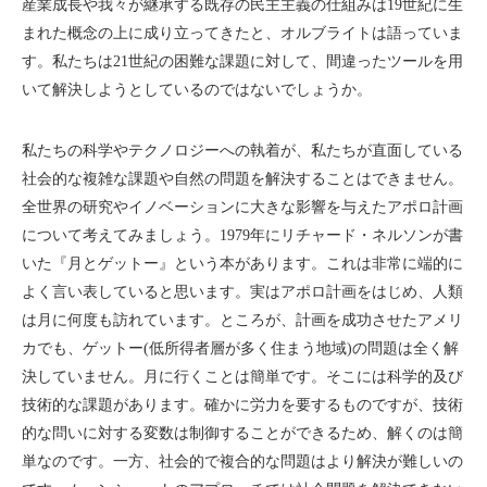
産業成長や我々が継承する既存の民主主義の仕組みは19世紀に生
まれた概念の上に成り立ってきたと、オルブライトは語っていま
す。私たちは21世紀の困難な課題に対して、間違ったツールを用
いて解決しようとしているのではないでしょうか。
私たちの科学やテクノロジーへの執着が、私たちが直面している
社会的な複雑な課題や自然の問題を解決することはできません。
全世界の研究やイノベーションに大きな影響を与えたアポロ計画
について考えてみましょう。1979年にリチャード・ネルソンが書
いた『月とゲットー』という本があります。これは非常に端的に
よく言い表していると思います。実はアポロ計画をはじめ、人類
は月に何度も訪れています。ところが、計画を成功させたアメリ
カでも、ゲットー(低所得者層が多く住まう地域)の問題は全く解
決していません。月に行くことは簡単です。そこには科学的及び
技術的な課題があります。確かに労力を要するものですが、技術
的な問いに対する変数は制御することができるため、解くのは簡
単なのです。一方、社会的で複合的な問題はより解決が難しいの