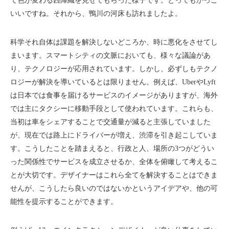
て色が変わる西陣織を見せてもらった様子です。とってもかっこ
いいですね。それから、鴨川の河床も訪れましたよ。
科学それ自体は課題を解決しないどころか、時に悪化をさせてし
まいます。スマートシティの文脈においても、様々な議論があ
り、テクノロジーが応用されています。しかし、必ずしもテクノ
ロジーが解決を導いているとは限りません。例えば、UberやLyft
は日本では食事を届けるサービスのイメージがありますが、海外
では主にタクシーに移動手段として使われています。これらも、
当初は車をシェアすることで交通量が減ると主張していました
が、現在では路上にドライバーが増え、渋滞を引き起こしていま
す。こうしたことを踏まえると、行政と人、場所の3つがどうい
った関係性でサービスを成立させるか、全体を俯瞰して考えるこ
とが大切です。デザイナーはこれら全てを解決することはできま
せんが、こうしたら良いのではないかというアイデアや、他の可
能性を提示することができます。