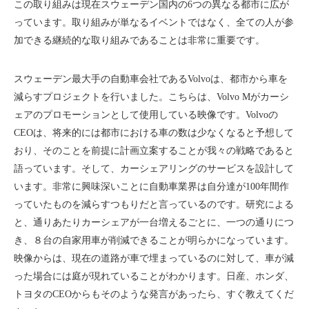
この取り組みは現在スウェーデン国内の6つの異なる都市に広が
っています。取り組みが単なるイベントではなく、全ての人が参
加できる継続的な取り組みであることは非常に重要です。
スウェーデン最大手の自動車会社であるVolvoは、都市から車を
減らすプロジェクトを行いました。こちらは、Volvo Mがカーシ
ェアのプロモーションとして使用している映像です。Volvoの
CEOは、将来的には都市における車の数は少なくなると予想して
おり、そのことを前提に計画立案することが我々の戦略であると
語っています。そして、カーシェアリングのサービスを設計して
います。非常に興味深いことに自動車業界は自分達が100年間作
っていたものを減らすつもりだと言っているのです。研究による
と、通りあたりカーシェアが一台増えるごとに、一つの通りにつ
き、８台の自家用車が削減できることが明らかになっています。
映像からは、現在の道路が車で埋まっているのに対して、車が減
った場合には庭が現れていることがわかります。日産、ホンダ、
トヨタのCEOからもそのような発言があったら、すぐ教えてくだ