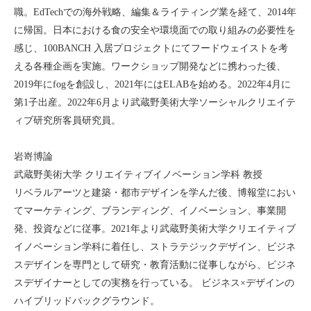
職。EdTechでの海外戦略、編集＆ライティング業を経て、2014年
に帰国。日本における食の安全や環境面での取り組みの必要性を
感じ、100BANCH 入居プロジェクトにてフードウェイストを考
える各種企画を実施。ワークショップ開発などに携わった後、
2019年にfogを創設し、2021年にはELABを始める。2022年4月に
第1子出産。2022年6月より武蔵野美術大学ソーシャルクリエイテ
ィブ研究所客員研究員。
岩嵜博論
武蔵野美術大学 クリエイティブイノベーション学科 教授
リベラルアーツと建築・都市デザインを学んだ後、博報堂におい
てマーケティング、ブランディング、イノベーション、事業開
発、投資などに従事。2021年より武蔵野美術大学クリエイティブ
イノベーション学科に着任し、ストラテジックデザイン、ビジネ
スデザインを専門として研究・教育活動に従事しながら、ビジネ
スデザイナーとしての実務を行っている。 ビジネス×デザインの
ハイブリッドバックグラウンド。