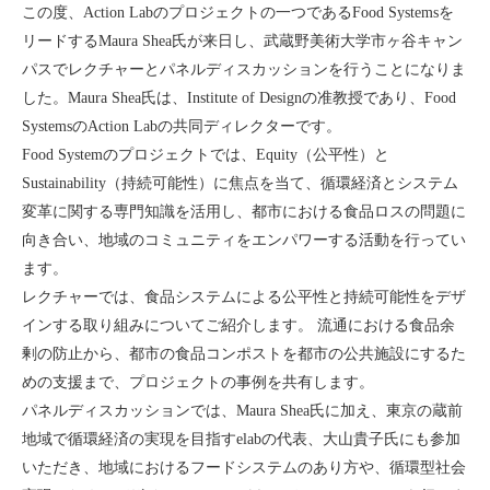
この度、Action Labのプロジェクトの一つであるFood Systemsを
リードするMaura Shea氏が来日し、武蔵野美術大学市ヶ谷キャン
パスでレクチャーとパネルディスカッションを行うことになりま
した。Maura Shea氏は、Institute of Designの准教授であり、Food
SystemsのAction Labの共同ディレクターです。
Food Systemのプロジェクトでは、Equity（公平性）と
Sustainability（持続可能性）に焦点を当て、循環経済とシステム
変革に関する専門知識を活用し、都市における食品ロスの問題に
向き合い、地域のコミュニティをエンパワーする活動を行ってい
ます。
レクチャーでは、食品システムによる公平性と持続可能性をデザ
インする取り組みについてご紹介します。 流通における食品余
剰の防止から、都市の食品コンポストを都市の公共施設にするた
めの支援まで、プロジェクトの事例を共有します。
パネルディスカッションでは、Maura Shea氏に加え、東京の蔵前
地域で循環経済の実現を目指すelabの代表、大山貴子氏にも参加
いただき、地域におけるフードシステムのあり方や、循環型社会