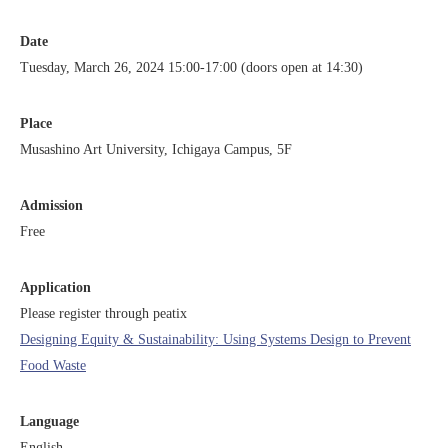
Date
Tuesday, March 26, 2024 15:00-17:00 (doors open at 14:30)
Place
Musashino Art University, Ichigaya Campus, 5F
Admission
Free
Application
Please register through peatix
Designing Equity & Sustainability: Using Systems Design to Prevent
Food Waste
Language
English